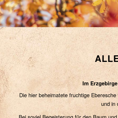
ALL
Im Erzgebirge
Die hier beheimatete fruchtige Eberesche 
und in
Bei soviel Begeisterung für den Baum und d