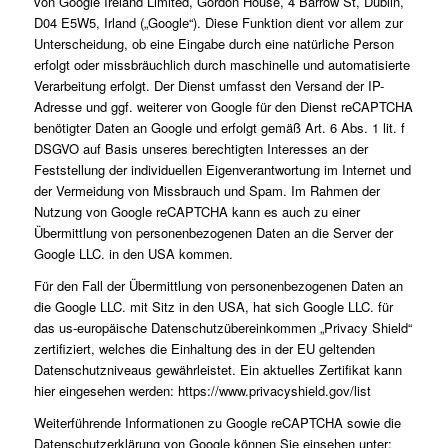
von Google Ireland Limited, Gordon House, 4 Barrow St, Dublin,
D04 E5W5, Irland („Google“). Diese Funktion dient vor allem zur
Unterscheidung, ob eine Eingabe durch eine natürliche Person
erfolgt oder missbräuchlich durch maschinelle und automatisierte
Verarbeitung erfolgt. Der Dienst umfasst den Versand der IP-
Adresse und ggf. weiterer von Google für den Dienst reCAPTCHA
benötigter Daten an Google und erfolgt gemäß Art. 6 Abs. 1 lit. f
DSGVO auf Basis unseres berechtigten Interesses an der
Feststellung der individuellen Eigenverantwortung im Internet und
der Vermeidung von Missbrauch und Spam. Im Rahmen der
Nutzung von Google reCAPTCHA kann es auch zu einer
Übermittlung von personenbezogenen Daten an die Server der
Google LLC. in den USA kommen.
Für den Fall der Übermittlung von personenbezogenen Daten an
die Google LLC. mit Sitz in den USA, hat sich Google LLC. für
das us-europäische Datenschutzübereinkommen „Privacy Shield“
zertifiziert, welches die Einhaltung des in der EU geltenden
Datenschutzniveaus gewährleistet. Ein aktuelles Zertifikat kann
hier eingesehen werden: https://www.privacyshield.gov/list
Weiterführende Informationen zu Google reCAPTCHA sowie die
Datenschutzerklärung von Google können Sie einsehen unter: